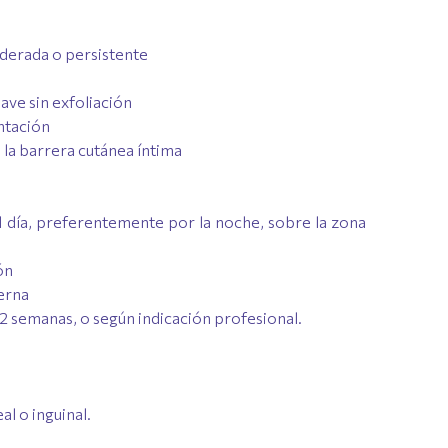
derada o persistente
ave sin exfoliación
ntación
la barrera cutánea íntima
l día, preferentemente por la noche, sobre la zona
ón
erna
12 semanas, o según indicación profesional.
al o inguinal.