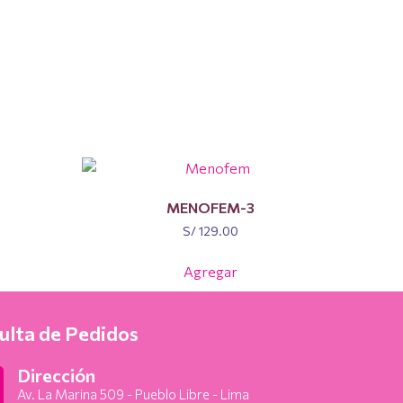
MENOFEM-3
S/
129.00
Agregar
ulta de Pedidos
Dirección
Av. La Marina 509 - Pueblo Libre - Lima