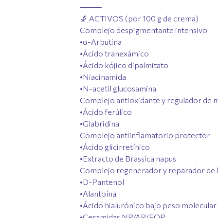
⸻
🔬 ACTIVOS (por 100 g de crema)
Complejo despigmentante intensivo
•α-Arbutina
•Ácido tranexámico
•Ácido kójico dipalmitato
•Niacinamida
•N-acetil glucosamina
Complejo antioxidante y regulador de 
•Ácido ferúlico
•Glabridina
Complejo antiinflamatorio protector
•Ácido glicirretínico
•Extracto de Brassica napus
Complejo regenerador y reparador de 
•D-Pantenol
•Alantoína
•Ácido hialurónico bajo peso molecular
•Ceramidas NP/AP/EOP