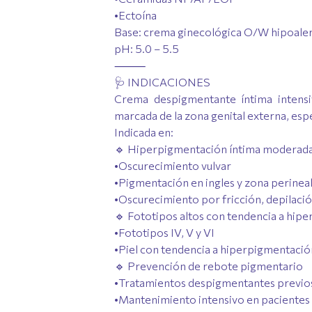
•Ectoína
Base: crema ginecológica O/W hipoale
pH: 5.0 – 5.5
⸻
🩺 INDICACIONES
Crema despigmentante íntima intens
marcada de la zona genital externa, esp
Indicada en:
🔹 Hiperpigmentación íntima moderada 
•Oscurecimiento vulvar
•Pigmentación en ingles y zona perinea
•Oscurecimiento por fricción, depilac
🔹 Fototipos altos con tendencia a hip
•Fototipos IV, V y VI
•Piel con tendencia a hiperpigmentació
🔹 Prevención de rebote pigmentario
•Tratamientos despigmentantes previo
•Mantenimiento intensivo en pacientes