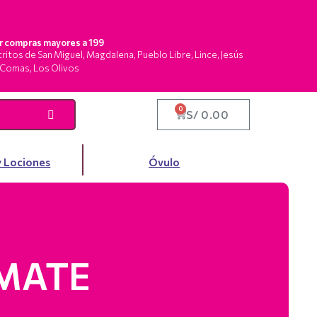
or compras mayores a 199
stritos de San Miguel, Magdalena, Pueblo Libre, Lince, Jesús
, Comas, Los Olivos
0
S/
0.00
y Lociones
Óvulo
MATE