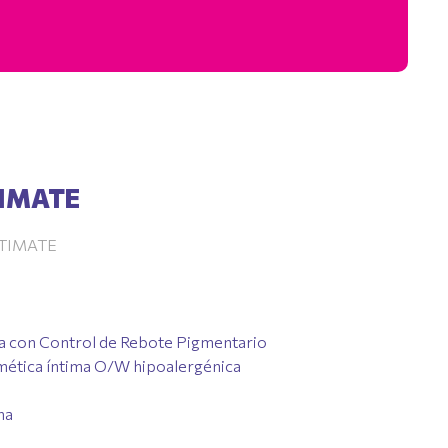
IMATE
TIMATE
a con Control de Rebote Pigmentario
ética íntima O/W hipoalergénica
na