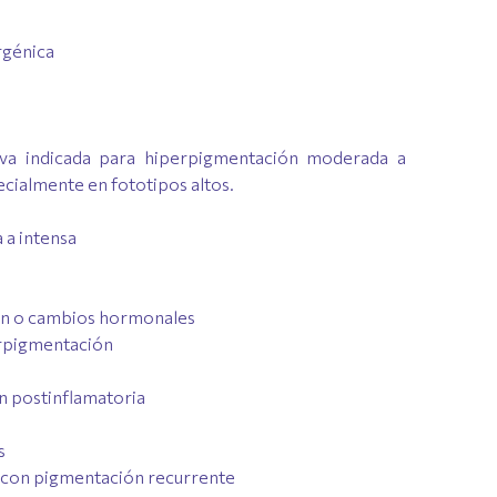
rgénica
iva indicada para hiperpigmentación moderada a
ecialmente en fototipos altos.
a intensa
l
ión o cambios hormonales
erpigmentación
n postinflamatoria
s
 con pigmentación recurrente