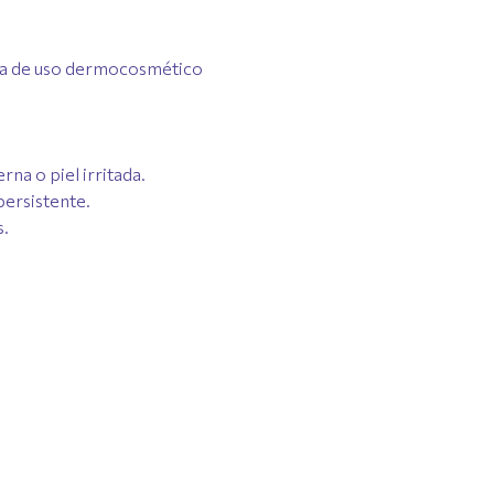
va de uso dermocosmético
rna o piel irritada.
persistente.
s.