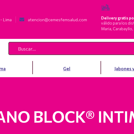
Delivery gratis p
 - Lima
atencion@cemesfemsalud.com
válido para los di
Maria, Carabayllo
ma
Gel
Jabones 
NO BLOCK® INTI