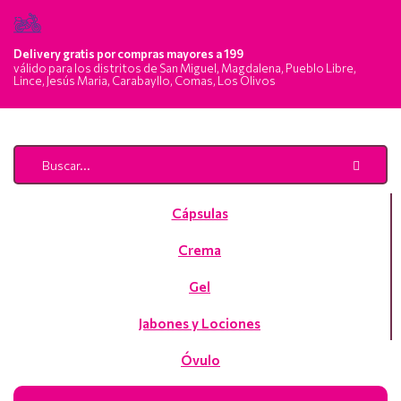
Delivery gratis por compras mayores a 199
válido para los distritos de San Miguel, Magdalena, Pueblo Libre,
Lince, Jesús Maria, Carabayllo, Comas, Los Olivos
Cápsulas
Crema
Gel
Jabones y Lociones
Óvulo